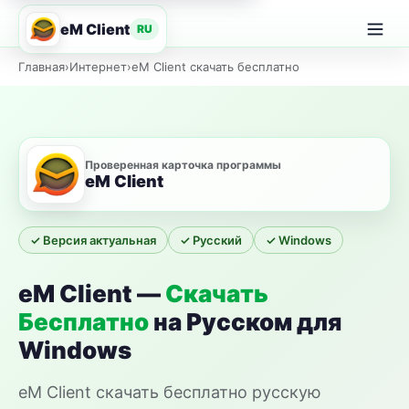
eM Client
RU
Главная
Главная
›
Интернет
›
eM Client скачать бесплатно
Проверенная карточка программы
eM Client
✓ Версия актуальная
✓ Русский
✓ Windows
eM Client —
Скачать
Бесплатно
на Русском для
Windows
eM Client скачать бесплатно русскую