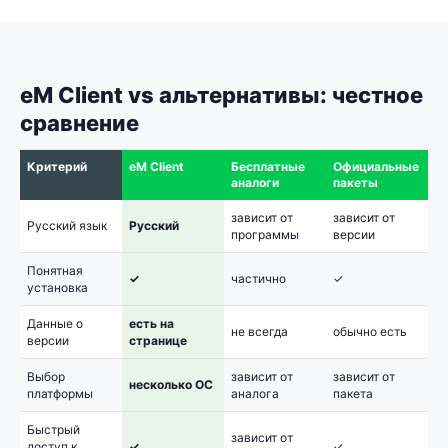
eM Client vs альтернативы: честное
сравнение
Критерий
eM Client
Бесплатные
Официальные
аналоги
пакеты
зависит от
зависит от
Русский язык
Русский
программы
версии
Понятная
✓
частично
✓
установка
Данные о
есть на
не всегда
обычно есть
версии
странице
Выбор
зависит от
зависит от
несколько ОС
платформы
аналога
пакета
Быстрый
зависит от
доступ к
✓
✓